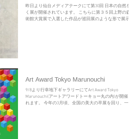
昨日より仙台メディアテークにて第30回 日本の自然を描
く展が開催されています。 こちらに第３５回上野の森美
術館大賞展で入選した作品が巡回展のような形で展示さ
れているので、お近くの方はぜひご覧ください。 第30回
日本の自然を描く展 ...
Art Award Tokyo Marunouchi
9/8より行幸地下ギャラリーにてArt Award Tokyo
Marunouchi(アートアワードトーキョー丸の内)が開催さ
れます。 今年の3月頃、全国の美大の卒展を回り、一次
審査をし、そこからさらに選抜されるという大規模な展
覧会みたいです。...