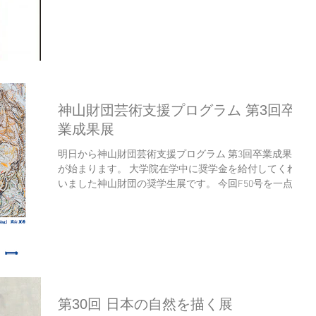
ります。 美術新人賞 デビュー 受賞作家展 ネクステー
ジ 期 間 10/30-11/4 開場時間...
神山財団芸術支援プログラム 第3回卒
業成果展
明日から神山財団芸術支援プログラム 第3回卒業成果展
が始まります。 大学院在学中に奨学金を給付してくれて
いました神山財団の奨学生展です。 今回F50号を一点出
品中。 銀座アートホールで10/2~10/8の期間展示されて
いるので、興味あれば是非ご来場ください。ちなみにオ
ー...
第30回 日本の自然を描く展