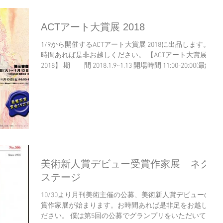
ACTアート大賞展 2018
1/9から開催するACTアート大賞展 2018に出品します。お
時間あれば是非お越しください。 【ACTアート大賞展
2018】 期 間 2018.1.9~1.13 開場時間 11:00-20:00(最終
日18:00まで) 木曜休廊 ​会 場 アートコンプレックスセ
ンター...
美術新人賞デビュー受賞作家展 ネク
ステージ
10/30より月刊美術主催の公募、美術新人賞デビューの受
賞作家展が始まります。お時間あれば是非足をお越しく
ださい。 僕は第5回の公募でグランプリをいただいてお